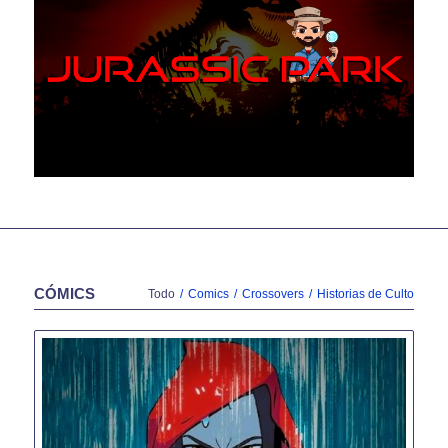
CÓMICS
Todo
/
Comics
/
Crossovers
/
Historias de Culto