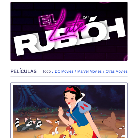
PELÍCULAS
Todo
/
DC Movies
/
Marvel Movies
/
Otras Movies