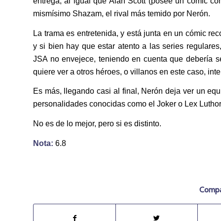
entrega, al igual que Alan Scott (posee un cómic com
mismísimo Shazam, el rival más temido por Nerón.
La trama es entretenida, y está junta en un cómic rec
y si bien hay que estar atento a las series regulare
JSA no envejece, teniendo en cuenta que debería ser
quiere ver a otros héroes, o villanos en este caso, int
Es más, llegando casi al final, Nerón deja ver un equ
personalidades conocidas como el Joker o Lex Luthor, 
No es de lo mejor, pero si es distinto.
Nota:
6.8
Compar