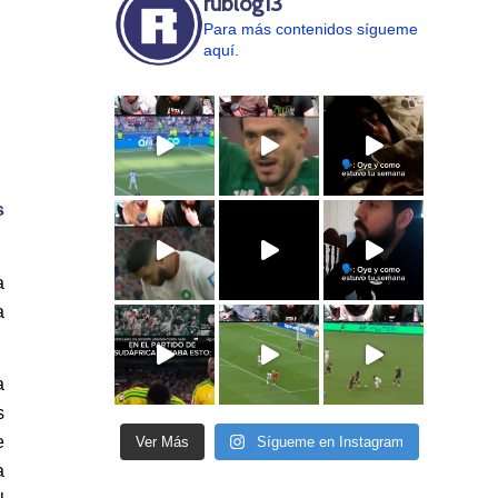
rublog13
Para más contenidos sígueme
aquí.
s
a
a
a
s
e
Ver Más
Sígueme en Instagram
a