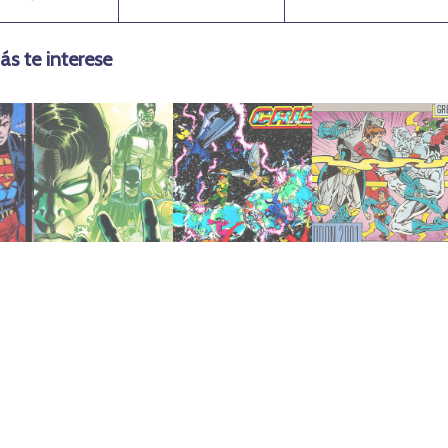
ás te interese
noviembre 11, 2020
marzo 5, 2018
abril 20, 2018
(1995)
(1985/86)
2001 (1991)
es
Hora Zero
Infinitas
Armageddon
Tierras
Crisis en