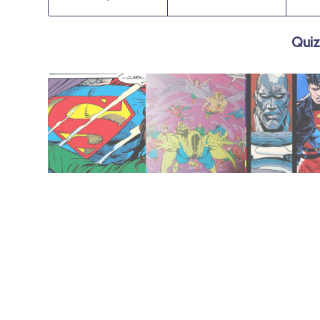
Quiz
mayo 19, 2018
marzo 10, 2018
mayo 20, 2018
(1993)
Justicia (1986)
(1993)
Superman
Sociedad de la
Superhombr
regreso de
días de la
los
El legado y el
Los últimos
El reinado de