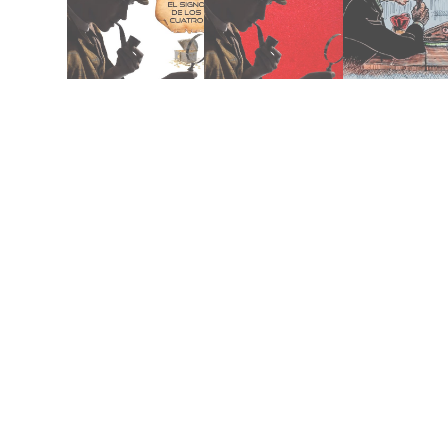
mayo 23, 2018
noviembre 4, 2018
abril 2, 2018
cuatro (1890)
Holmes (1917)
Tormes (155
signo de los
Sherlock
El Lazarillo d
Holmes: El
Recuerdos de
Sherlock