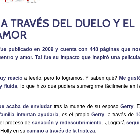
E A TRAVÉS DEL DUELO Y EL
AMOR
, fue publicado en 2009 y cuenta con 448 páginas que no
entro y amor. Tal fue su impacto que inspiró una película
uy reacio
a leerlo, pero lo logramos. Y saben qué?
Me gust
y fluida
, lo que hizo que pudiera sumergirme fácilmente en l
ue acaba de enviudar
tras la muerte de su esposo
Gerry
. E
amilia intentan ayudarla
, es el propio
Gerry
, a través de
1
n el proceso de
sanación y redescubrimiento
. ¿Logrará
segui
a Holly en su
camino a través de la tristeza
.