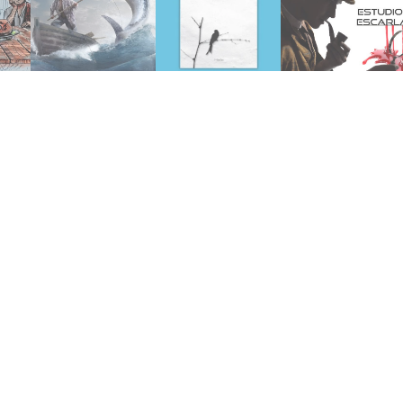
marzo 21, 2018
abril 20, 2025
mayo 21, 2018
4)
(1952)
sentido (1946)
(1887)
e
El viejo y el mar
busca de
escarlata
El hombre en
Estudio en
Holmes:
Sherlock