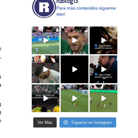
rublog13
Para más contenidos sígueme
aquí.
s
,
ó
a
l
0
r
Ver Más
Sígueme en Instagram