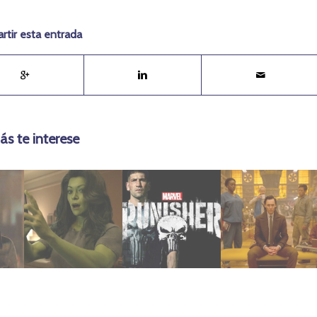
tir esta entrada
ás te interese
agosto 9, 2023
febrero 4, 2019
noviembre 15, 2023
(2022)
(2019) 2T
(2023)
She Hulk
Punisher
Temporal
Singularidad
Explorando la