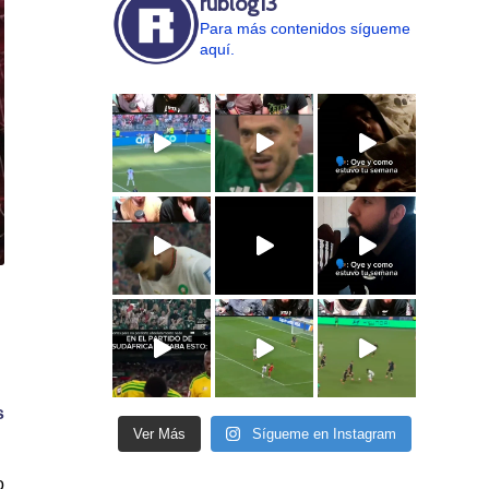
rublog13
Para más contenidos sígueme
aquí.
s
Ver Más
Sígueme en Instagram
o