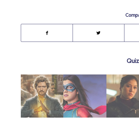
Compar
Quiz
diciembre 12, 2018
julio 28, 2022
febrero 22, 2024
– 1T
(2022)
Echo (2024)
Iron Fist (2017)
Ms Marvel