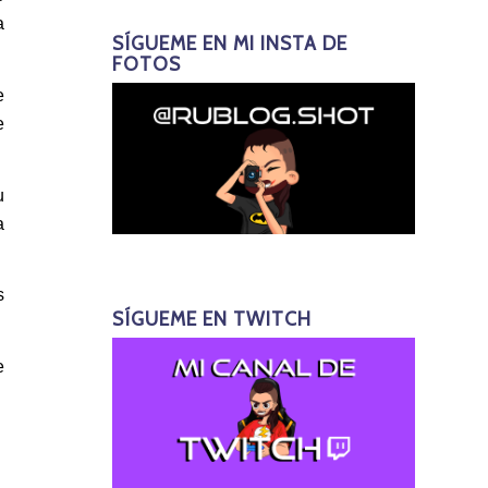
a
SÍGUEME EN MI INSTA DE
FOTOS
e
e
u
a
s
SÍGUEME EN TWITCH
e