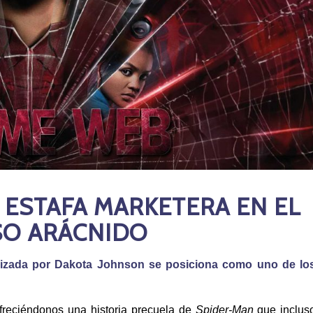
ESTAFA MARKETERA EN EL
SO ARÁCNIDO
gonizada por Dakota Johnson se posiciona como uno de lo
ofreciéndonos una historia precuela de
Spider-Man
que inclus