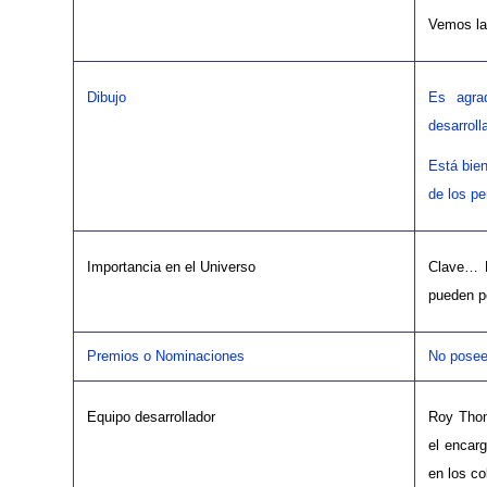
Vemos la
Dibujo
Es agrad
desarroll
Está bie
de los pe
Importancia en el Universo
Clave… L
pueden pe
Premios o Nominaciones
No posee
Equipo desarrollador
Roy Thom
el encar
en los co