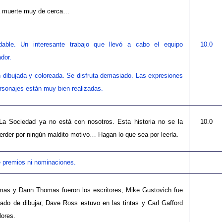
 muerte muy de cerca…
able. Un interesante trabajo que llevó a cabo el equipo
10.0
ador.
n dibujada y coloreada. Se disfruta demasiado. Las expresiones
rsonajes están muy bien realizadas.
a Sociedad ya no está con nosotros. Esta historia no se la
10.0
rder por ningún maldito motivo… Hagan lo que sea por leerla.
 premios ni nominaciones.
as y Dann Thomas fueron los escritores, Mike Gustovich fue
gado de dibujar, Dave Ross estuvo en las tintas y Carl Gafford
lores.