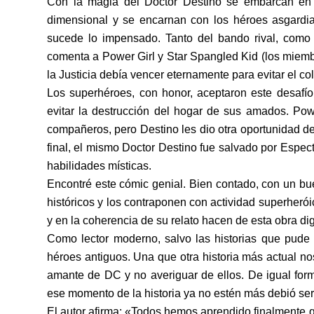
Con la magia del Doctor Destino se embarcan en s
dimensional y se encarnan con los héroes asgard
sucede lo impensado. Tanto del bando rival, como 
comenta a Power Girl y Star Spangled Kid (los miemb
la Justicia debía vencer eternamente para evitar el c
Los superhéroes, con honor, aceptaron este desafío
evitar la destrucción del hogar de sus amados. Pow
compañeros, pero Destino les dio otra oportunidad de 
final, el mismo Doctor Destino fue salvado por Espect
habilidades místicas.
Encontré este cómic genial. Bien contado, con un b
históricos y los contraponen con actividad superherói
y en la coherencia de su relato hacen de esta obra dig
Como lector moderno, salvo las historias que pude 
héroes antiguos. Una que otra historia más actual nos
amante de DC y no averiguar de ellos. De igual form
ese momento de la historia ya no estén más debió s
El autor afirma: «Todos hemos aprendido finalmente 