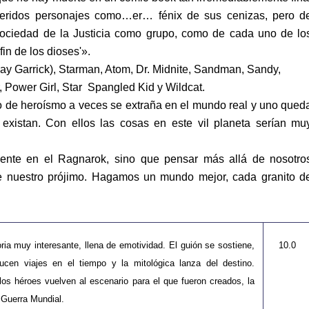
eridos personajes como…er… fénix de sus cenizas, pero d
 Sociedad de la Justicia como grupo, como de cada uno de lo
in de los dioses'».
Jay Garrick), Starman, Atom, Dr. Midnite, Sandman, Sandy,
Power Girl, Star Spangled Kid y Wildcat.
ado de heroísmo a veces se extraña en el mundo real y uno qued
existan. Con ellos las cosas en este vil planeta serían mu
ente en el Ragnarok, sino que pensar más allá de nosotro
 de nuestro prójimo. Hagamos un mundo mejor, cada granito d
ria muy interesante, llena de emotividad. El guión se sostiene,
10.0
ducen viajes en el tiempo y la mitológica lanza del destino.
os héroes vuelven al escenario para el que fueron creados, la
Guerra Mundial.