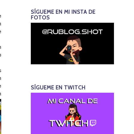
SÍGUEME EN MI INSTA DE
e
FOTOS
n
e
n
o
s
n
e
SÍGUEME EN TWITCH
n