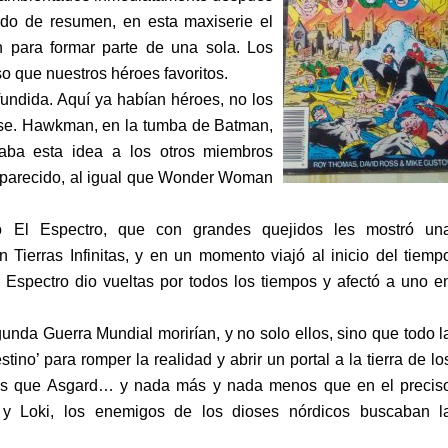
modo de resumen, en esta maxiserie el
on para formar parte de una sola. Los
o que nuestros héroes favoritos.
undida. Aquí ya habían héroes, no los
erse. Hawkman, en la tumba de Batman,
aba esta idea a los otros miembros
aparecido, al igual que Wonder Woman
ó El Espectro, que con grandes quejidos les mostró un
 Tierras Infinitas, y en un momento viajó al inicio del tiemp
l Espectro dio vueltas por todos los tiempos y afectó a uno e
nda Guerra Mundial morirían, y no solo ellos, sino que todo l
stino’ para romper la realidad y abrir un portal a la tierra de lo
os que Asgard… y nada más y nada menos que en el precis
y Loki, los enemigos de los dioses nórdicos buscaban l