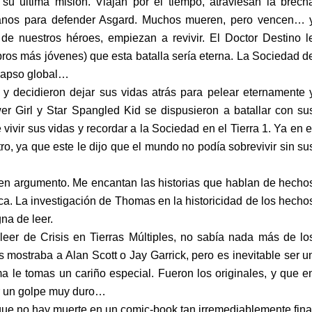
u última misión. Viajan por el tiempo, atraviesan la brech
ianos para defender Asgard. Muchos mueren, pero vencen… 
de nuestros héroes, empiezan a revivir. El Doctor Destino l
ros más jóvenes) que esta batalla sería eterna. La Sociedad d
olapso global…
 y decidieron dejar sus vidas atrás para pelear eternamente 
er Girl y Star Spangled Kid se dispusieron a batallar con su
vivir sus vidas y recordar a la Sociedad en el Tierra 1. Ya en e
ro, ya que este le dijo que el mundo no podía sobrevivir sin su
uen argumento. Me encantan las historias que hablan de hecho
ca. La investigación de Thomas en la historicidad de los hecho
na de leer.
leer de Crisis en Tierras Múltiples, no sabía nada más de lo
 mostraba a Alan Scott o Jay Garrick, pero es inevitable ser u
a le tomas un cariño especial. Fueron los originales, y que e
er un golpe muy duro…
que no hay muerte en un comic-book tan irremediablemente fina