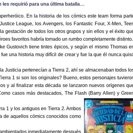
les requirió para una última batalla…
perheróico. En la historia de los cómics este team forma part
Justice League, los Avengers, los Fantastic Four, X-Men, Tee
la gestación de todos los otros grupos y sin ellos y el éxito qu
héroes favoritos habría tomado un rumbo completamente distinto.
ke Gustovich tiene tintes épicos, y según el mismo Thomas e
fue una historia muy difícil de crear y fue la que él nunca quis
a Justicia pertenecían a Tierra 2, ahí se almacenaban todos lo
erra 1 si son los originales? Bueno, estos personajes tuviero
dos y al finalizar esta década se lanzaron nuevos orígenes qu
 Como casos más destacados, The Flash (Barry Allen) y Gree
ra 1 y los antiguos en Tierra 2. Ambos
eña de aquellos cómics conocidos como
tán ambientados inmediatamente después