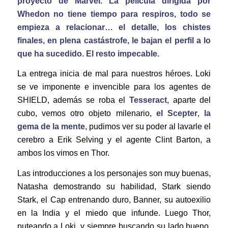
proyecto de Marvel. La película dirigida por
Whedon no tiene tiempo para respiros, todo se
empieza a relacionar… el detalle, los chistes
finales, en plena castástrofe, le bajan el perfil a lo
que ha sucedido. El resto impecable.
La entrega inicia de mal para nuestros héroes. Loki
se ve imponente e invencible para los agentes de
SHIELD, además se roba el
Tesseract
, aparte del
cubo, vemos otro objeto milenario,
el Scepter
,
la
gema de la mente
, pudimos ver su poder al lavarle el
cerebro a Erik Selving y el agente Clint Barton, a
ambos los vimos en Thor.
Las introducciones a los personajes son muy buenas,
Natasha demostrando su habilidad, Stark siendo
Stark, el Cap entrenando duro, Banner, su autoexilio
en la India y el miedo que infunde. Luego Thor,
puteando a Loki, y siempre buscando su lado bueno,