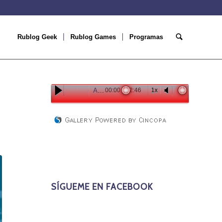
Rublog Geek
Rublog Games
Programas
Antman
00:00
02:46
1x
SÍGUEME EN FACEBOOK