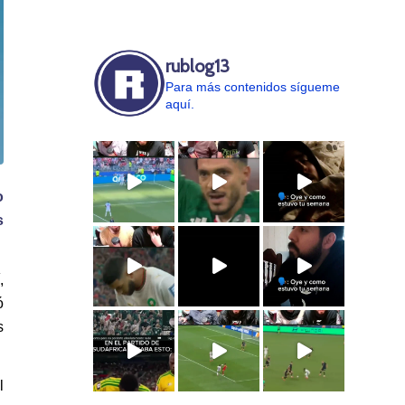
rublog13
Para más contenidos sígueme
aquí.
o
s
,
ó
s
l