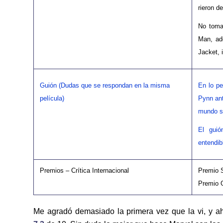
rieron d
No toma
Man, ad
Jacket, 
Guión (Dudas que se respondan en la misma
En lo p
película)
Pynn ant
mundo s
El guió
entendib
Premios – Crítica Internacional
Premio S
Premio 
Me agradó demasiado la primera vez que la vi, y a