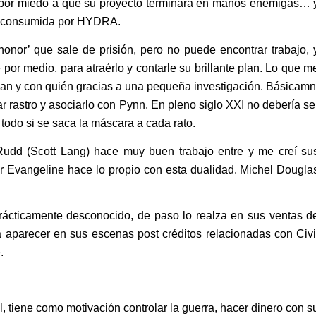
ó por miedo a que su proyecto terminara en manos enemigas… 
 consumida por HYDRA.
honor’ que sale de prisión, pero no puede encontrar trabajo, 
 por medio, para atraérlo y contarle su brillante plan. Lo que m
aman y con quién gracias a una pequeña investigación. Básicamn
jar rastro y asociarlo con Pynn. En pleno siglo XXI no debería se
 todo si se saca la máscara a cada rato.
 Rudd (Scott Lang) hace muy buen trabajo entre y me creí su
or Evangeline hace lo propio con esta dualidad. Michel Dougla
prácticamente desconocido, de paso lo realza en sus ventas d
 aparecer en sus escenas post créditos relacionadas con Civi
.
ll, tiene como motivación controlar la guerra, hacer dinero con s