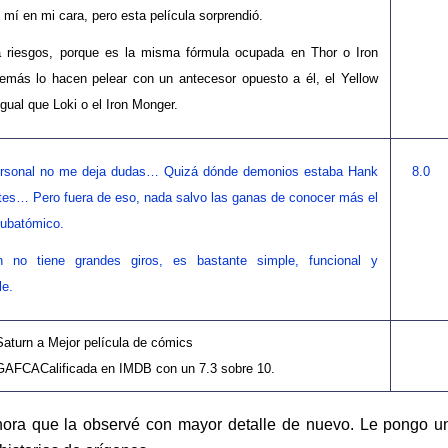
e mí en mi cara, pero esta película sorprendió.
 riesgos, porque es la misma fórmula ocupada en Thor o Iron
emás lo hacen pelear con un antecesor opuesto a él, el Yellow
igual que Loki o el Iron Monger.
ersonal no me deja dudas… Quizá dónde demonios estaba Hank
8.0
es… Pero fuera de eso, nada salvo las ganas de conocer más el
ubatómico.
n no tiene grandes giros, es bastante simple, funcional y
le.
aturn a Mejor película de cómics
GAFCACalificada en IMDB con un 7.3 sobre 10.
hora que la observé con mayor detalle de nuevo. Le pongo u