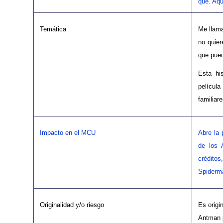
qué. Aqu
Temática
Me llama
no quier
que pued
Esta hi
películ
familiar
Impacto en el MCU
Abre la 
de los 
créditos
Spiderm
Originalidad y/o riesgo
Es origi
Antman p