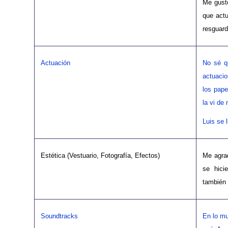
Me gustó
que actu
resguard
Actuación
No sé q
actuaci
los pape
la vi de
Luis se 
Estética (Vestuario, Fotografía, Efectos)
Me agrad
se hic
también 
Soundtracks
En lo mu