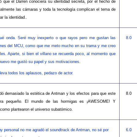
 que el Darren conociera su identidad secreta, por el hecho de
almente las cámaras y toda la tecnología complican el tema de
ar la identidad..
ué onda. Seré muy inexperto o que rayos pero me gustan las
8.0
ones del MCU, como que me meto mucho en su trama y me creo
les. Aparte, si bien el villano se recuerda poco, al momento que
 nuevo me gustó su papel y sus motivaciones.
lleva todos los aplausos, pedazo de actor.
ó demasiado la estética de Antman y los efectos para que este
8.0
iera pequeño. El mundo de las hormigas es ¡AWESOME! Y
como plantearon el universo subatómico.
y personal no me agradó el soundtrack de Antman, no sé por
6.0