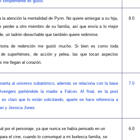
í simplemente es gusto.
 la atención la mentalidad de Pynn. No quiere arriesgar a su hija,
8.0
e perder a otro miembro de su familia, así que envía a lo mejor
e, un ladrón desechable que también quiere redimirse.
storia de redención me gustó mucho. Si bien es como toda
a de superhéroes, de acción y pelea, las que tocan aspectos
es me llegan al corazón.
puerta al universo subatómico, además se relaciona con la base
7.0
Avengers partiéndole la madre a Falcon. Al final, en la post
, es claro que lo están solicitando, aparte se hace referencia a
an y Jessica Jones.
nal por el personaje, ya que nunca se había pensado en un
6.0
ara el cine, cuando lo comuniqué a mi burlesca familia, se