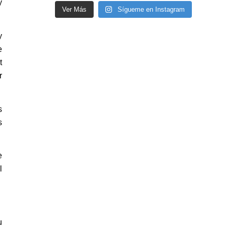
y
Ver Más
Sígueme en Instagram
y
e
t
r
s
s
e
l
u