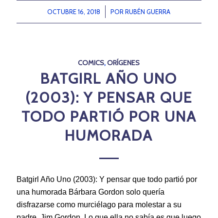
OCTUBRE 16, 2018
/
POR
RUBÉN GUERRA
COMICS
,
ORÍGENES
BATGIRL AÑO UNO
(2003): Y PENSAR QUE
TODO PARTIÓ POR UNA
HUMORADA
Batgirl Año Uno (2003): Y pensar que todo partió por
una humorada Bárbara Gordon solo quería
disfrazarse como murciélago para molestar a su
padre, Jim Gordon. Lo que ella no sabía es que luego