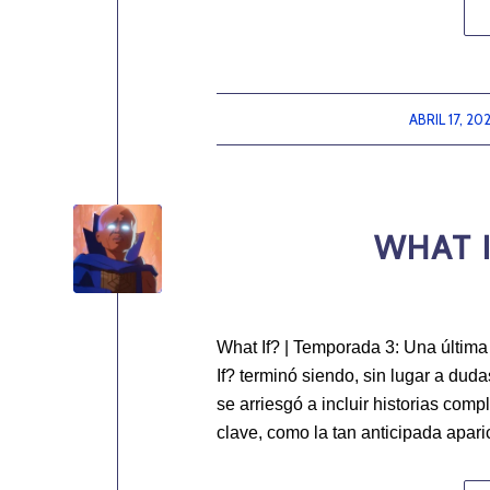
ABRIL 17, 20
/
WHAT I
What If? | Temporada 3: Una últim
If? terminó siendo, sin lugar a du
se arriesgó a incluir historias com
clave, como la tan anticipada apari