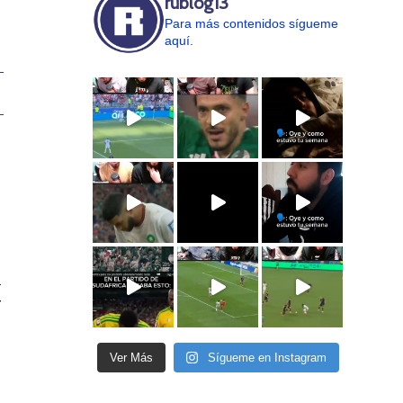
rublog13
Para más contenidos sígueme
aquí.
a
r
Ver Más
Sígueme en Instagram