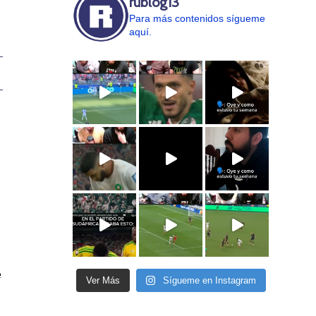
rublog13
Para más contenidos sígueme
aquí.
e
Ver Más
Sígueme en Instagram