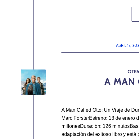
ABRIL 17, 20
/
OTRA
A MAN 
A Man Called Otto: Un Viaje de Du
Marc ForsterEstreno: 13 de enero 
millonesDuración: 126 minutosBasa
adaptación del exitoso libro y est