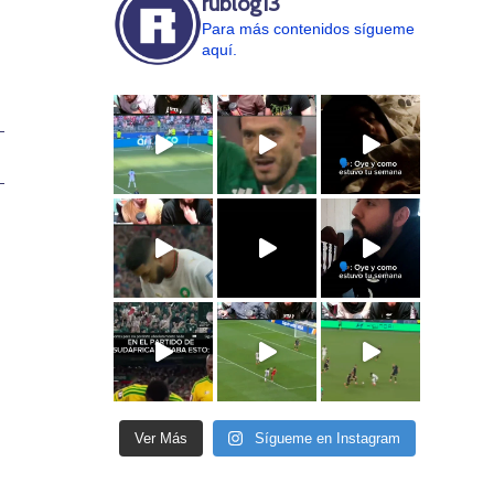
rublog13
Para más contenidos sígueme
aquí.
Ver Más
Sígueme en Instagram