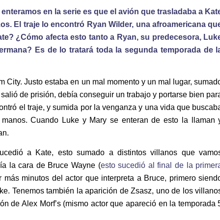
nteramos en la serie es que el avión que trasladaba a Kat
os. El traje lo encontró Ryan Wilder, una afroamericana qu
Kate? ¿Cómo afecta esto tanto a Ryan, su predecesora, Luk
ermana? Es de lo tratará toda la segunda temporada de l
am City. Justo estaba en un mal momento y un mal lugar, sumad
z salió de prisión, debía conseguir un trabajo y portarse bien par
ontró el traje, y sumida por la venganza y una vida que buscab
ias manos. Cuando Luke y Mary se enteran de esto la llaman 
an.
cedió a Kate, esto sumado a distintos villanos que vamo
nía la cara de Bruce Wayne (
esto sucedió al final de la primer
 más minutos del actor que interpreta a Bruce, primero siend
e. Tenemos también la aparición de Zsasz, uno de los villano
ión de Alex Morf’s (mismo actor que apareció en la temporada 