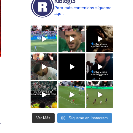
rublog13
Para más contenidos sígueme
aquí.
Ver Más
Sígueme en Instagram