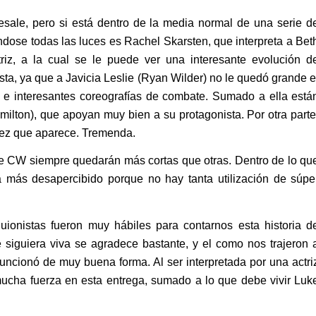
resale, pero si está dentro de la media normal de una serie d
dose todas las luces es Rachel Skarsten, que interpreta a Bet
iz, a la cual se le puede ver una interesante evolución d
sta, ya que a Javicia Leslie (Ryan Wilder) no le quedó grande e
 e interesantes coreografías de combate. Sumado a ella está
lton), que apoyan muy bien a su protagonista. Por otra parte
 vez que aparece. Tremenda.
e CW siempre quedarán más cortas que otras. Dentro de lo qu
 más desapercibido porque no hay tanta utilización de súpe
guionistas fueron muy hábiles para contarnos esta historia d
 siguiera viva se agradece bastante, y el como nos trajeron 
funcionó de muy buena forma. Al ser interpretada por una actri
 mucha fuerza en esta entrega, sumado a lo que debe vivir Luk