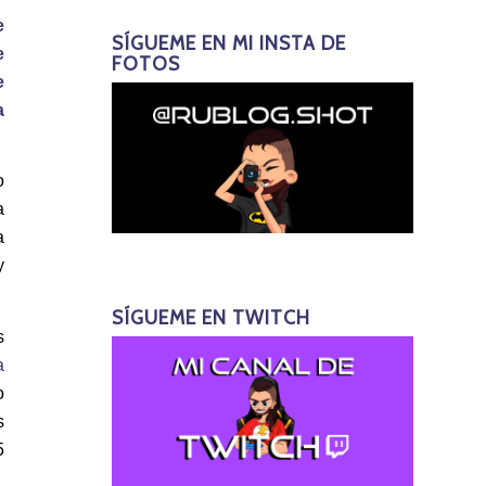
e
SÍGUEME EN MI INSTA DE
e
FOTOS
e
a
o
a
a
y
SÍGUEME EN TWITCH
s
a
o
s
5