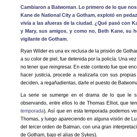
Cambiaron a Batwoman. Lo primero de lo que nos e
Kane de National City a Gotham, explotó en pedaz
vivía a las afueras de la ciudad. ¿Qué pasó con 
y Mary, sus amigos, y como no, Beth Kane, su h
vigilante de Gotham.
Ryan Wilder es una ex reclusa de la prisión de Goth
a su color de piel, fue detenida por la policía. Una ve
no tener que reingresar. En este contexto fue que enc
hacer justicia, procede a realizarla con sus prop
deciden, a regañadientas, darle el puesto de Batwom
La serie se sumerge en el drama de lo que le su
observando, entre ellos lo de Thomas Elliot, que te
temporada
). Así que en esta temporada podemos ver
Thomas, y luego apareciendo en alguna visión de Luk
del tercer orden de Batman, con una gran interpretac
de Gotham, bajo el alias de Sykes).