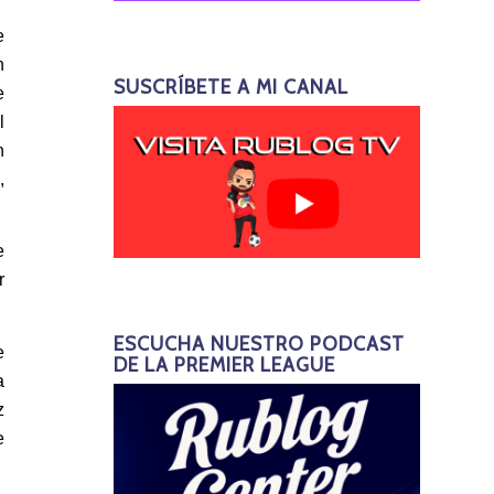
e
h
SUSCRÍBETE A MI CANAL
e
l
n
,
e
r
ESCUCHA NUESTRO PODCAST
e
DE LA PREMIER LEAGUE
a
z
e