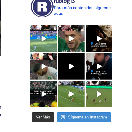
rublog13
Para más contenidos sígueme
aquí.
e
a
Ver Más
Sígueme en Instagram