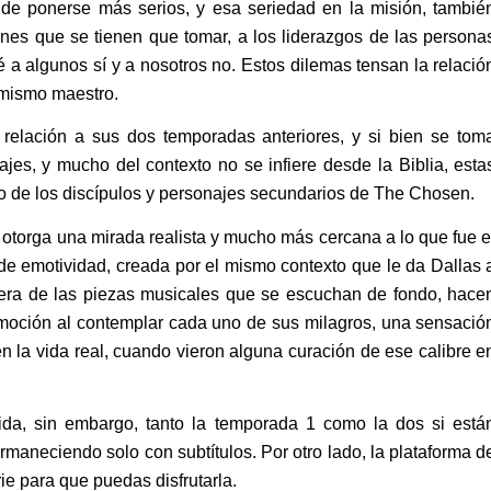
de ponerse más serios, y esa seriedad en la misión, tambié
nes que se tienen que tomar, a los liderazgos de las persona
 a algunos sí y a nosotros no. Estos dilemas tensan la relació
l mismo maestro.
 relación a sus dos temporadas anteriores, y si bien se tom
ajes, y mucho del contexto no se infiere desde la Biblia, esta
no de los discípulos y personajes secundarios de The Chosen.
 otorga una mirada realista y mucho más cercana a lo que fue e
 de emotividad, creada por el mismo contexto que le da Dallas 
sfera de las piezas musicales que se escuchan de fondo, hace
emoción al contemplar cada uno de sus milagros, una sensació
 la vida real, cuando vieron alguna curación de ese calibre e
ida, sin embargo, tanto la temporada 1 como la dos si está
rmaneciendo solo con subtítulos. Por otro lado, la plataforma d
ie para que puedas disfrutarla.