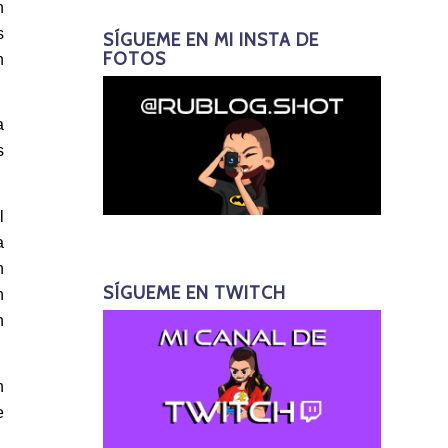
n
s
SÍGUEME EN MI INSTA DE
FOTOS
n
a
s
l
a
n
SÍGUEME EN TWITCH
n
n
n
e