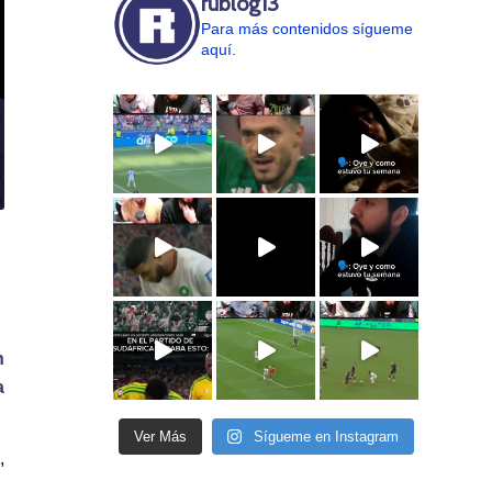
rublog13
Para más contenidos sígueme
aquí.
n
a
Ver Más
Sígueme en Instagram
,