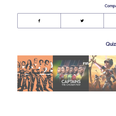
Compar
Quiz
julio 21, 2019
agosto 9, 2023
agosto 9, 2023
Temporada 5
(2022)
Batch (2023)
new black –
Capitanes
Star Wars: B
Orange is the