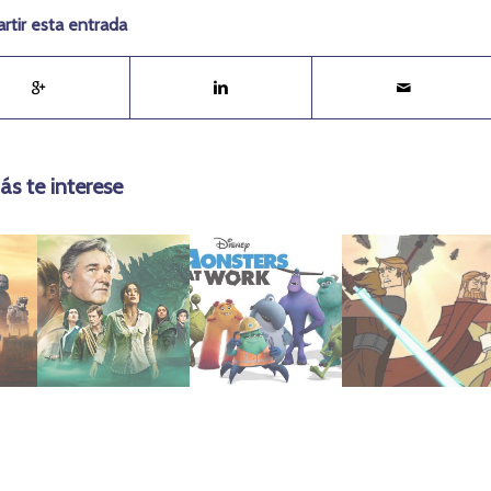
tir esta entrada
ás te interese
marzo 16, 2025
febrero 2, 2022
junio 24, 2020
Monsterverse
Work (2021)
(2003-2005)
ad
pasado del
Monsters At
Clone Wars
vistazo al
Star Wars:
Monsters | Un
Legacy of
Monarch: