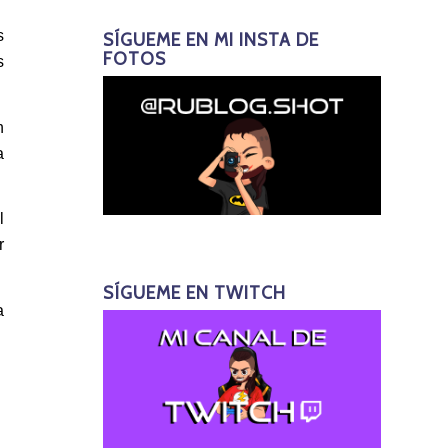
s
SÍGUEME EN MI INSTA DE
FOTOS
s
n
a
l
r
SÍGUEME EN TWITCH
a