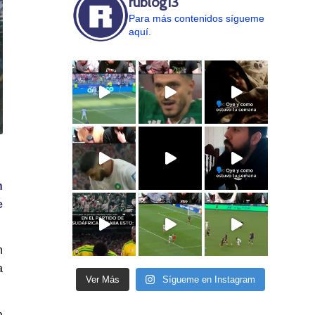
rublog13
Para más contenidos sígueme
aquí.
n
e
n
a
Ver Más
Sígueme en Instagram
a