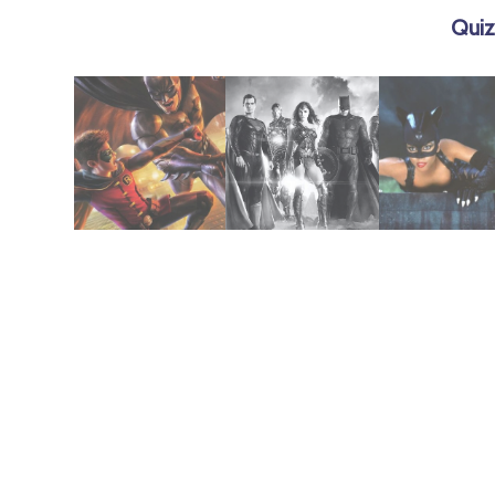
Quiz
agosto 4, 2020
mayo 8, 2021
julio 21, 2019
v Robin
Snyder Cut
(2004)
2015 | Batman
League –
Catwoman
2021 | Justice