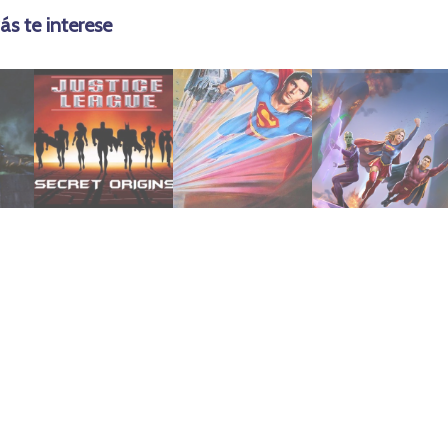
ás te interese
mayo 10, 2020
julio 21, 2019
enero 27, 2024
Secretos
Paz (1985)
Superhéroes
Orígenes
En Busca de
de
League:
Superman IV:
2023 | Legión
2001 | Justice