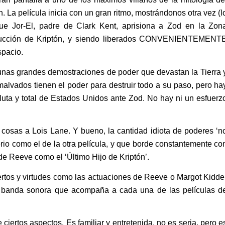
 La película inicia con un gran ritmo, mostrándonos otra vez (l
 que Jor-El, padre de Clark Kent, aprisiona a Zod en la Zon
trucción de Kriptón, y siendo liberados CONVENIENTEMENT
spacio.
y unas grandes demostraciones de poder que devastan la Tierra 
malvados tienen el poder para destruir todo a su paso, pero ha
luta y total de Estados Unidos ante Zod. No hay ni un esfuerz
 cosas a Lois Lane. Y bueno, la cantidad idiota de poderes ‘n
io como el de la otra película, y que borde constantemente co
 de Reeve como el ‘Último Hijo de Kriptón’.
rtos y virtudes como las actuaciones de Reeve o Margot Kidde
a banda sonora que acompaña a cada una de las películas d
ciertos aspectos. Es familiar y entretenida, no es seria, pero e