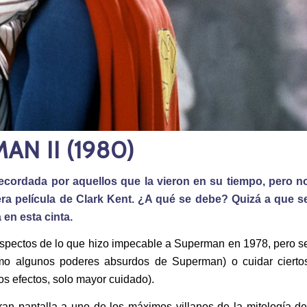
N II (1980)
cordada por aquellos que la vieron en su tiempo, pero n
era película de Clark Kent. ¿A qué se debe? Quizá a que s
en esta cinta.
aspectos de lo que hizo impecable a Superman en 1978, pero s
mo algunos poderes absurdos de Superman) o cuidar cierto
os efectos, solo mayor cuidado).
an pantalla a uno de los máximos villanos de la mitología de