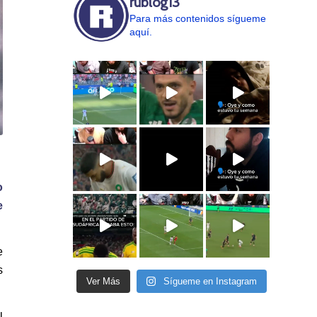
rublog13
Para más contenidos sígueme
aquí.
o
e
e
s
Ver Más
Sígueme en Instagram
l