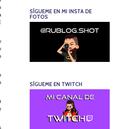
o
SÍGUEME EN MI INSTA DE
a
FOTOS
E
y
y
o
o
n
SÍGUEME EN TWITCH
r
e
s