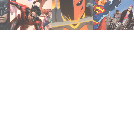
noviembre 12, 2020
diciembre 30, 2020
julio 20, 2020
om
Judas Contract
Dragons
The Elite
Titans: The
Knights &
Superman vs
2017 | Teen
Deathstroke:
2012 |
2020 |