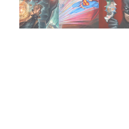
mayo 7, 2020
julio 21, 2019
julio 18, 2020
Apokolips War
Paz (1985)
League: Do
League Dark:
En Busca de
2012 | Justice
2020 | Justice
Superman IV: