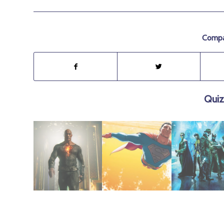
Compar
Quiz
agosto 7, 2023
julio 16, 2020
julio 21, 2019
Adam
Superman
(2009)
2022 | Black
2011 | All Star
Watchmen