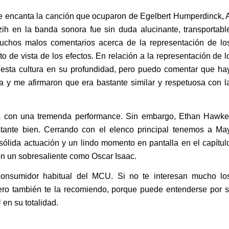
Me encanta la canción que ocuparon de Egelbert Humperdinck, 
h en la banda sonora fue sin duda alucinante, transportabl
 muchos malos comentarios acerca de la representación de lo
 de vista de los efectos. En relación a la representación de l
esta cultura en su profundidad, pero puedo comentar que ha
 y me afirmaron que era bastante similar y respetuosa con l
uces con una tremenda performance. Sin embargo, Ethan Hawke
stante bien. Cerrando con el elenco principal tenemos a Ma
ólida actuación y un lindo momento en pantalla en el capítul
con un sobresaliente como Oscar Isaac.
consumidor habitual del MCU. Si no te interesan mucho lo
ero también te la recomiendo, porque puede entenderse por s
en su totalidad.