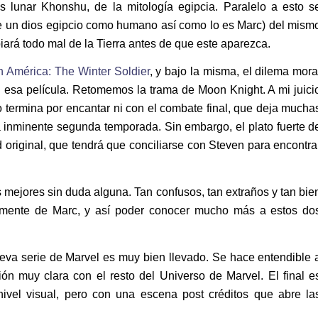
 lunar Khonshu, de la mitología egipcia. Paralelo a esto s
de un dios egipcio como humano así como lo es Marc) del mism
iará todo mal de la Tierra antes de que este aparezca.
n América: The Winter Soldier
, y bajo la misma, el dilema mora
 esa película. Retomemos la trama de Moon Knight. A mi juici
o termina por encantar ni con el combate final, que deja mucha
a inminente segunda temporada. Sin embargo, el plato fuerte d
d original, que tendrá que conciliarse con Steven para encontra
 mejores sin duda alguna. Tan confusos, tan extraños y tan bie
la mente de Marc, y así poder conocer mucho más a estos do
ueva serie de Marvel es muy bien llevado. Se hace entendible 
n muy clara con el resto del Universo de Marvel. El final e
 nivel visual, pero con una escena post créditos que abre la