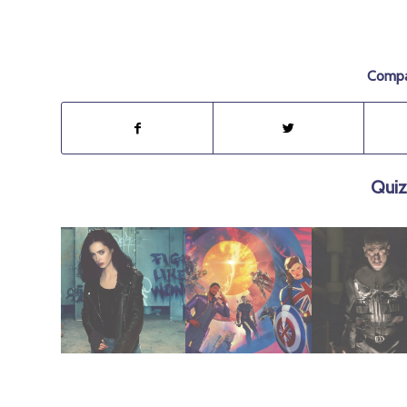
Compar
Quiz
febrero 4, 2019
noviembre 15, 2021
enero 6, 2019
(2018) 2T
(2021)
(2017) – (1T)
Jessica Jones
Season 1
The Punishe
What If? |