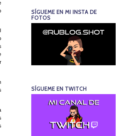
e
o
SÍGUEME EN MI INSTA DE
FOTOS
l
o
s
e
r
n
SÍGUEME EN TWITCH
s
a
s
s