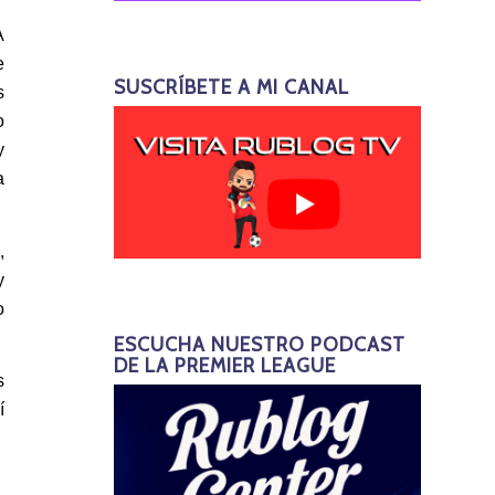
A
e
SUSCRÍBETE A MI CANAL
s
o
y
a
,
y
o
ESCUCHA NUESTRO PODCAST
DE LA PREMIER LEAGUE
s
í