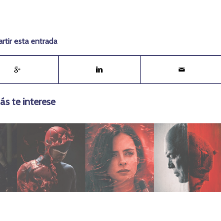
tir esta entrada
ás te interese
febrero 4, 2019
agosto 7, 2019
abril 20, 2025
(2018) 3T
(2019) 3T
Again (2025)
r
Daredevil
Jessica Jones
Dardevil Born