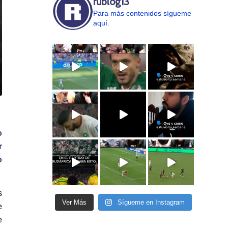
rublog13
Para más contenidos sígueme
aquí.
o
r
o
s
Ver Más
Sígueme en Instagram
e
e