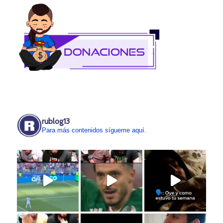
rublog13
Para más contenidos sígueme aquí.