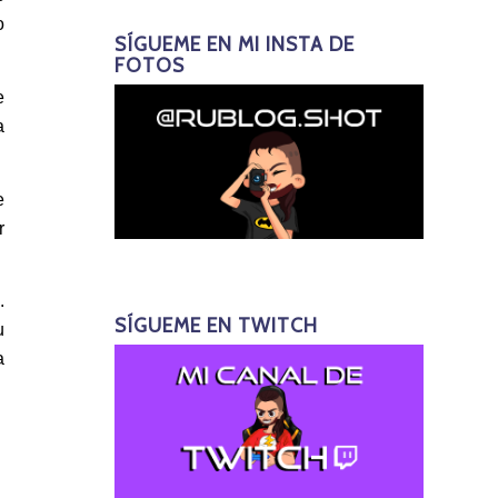
o
SÍGUEME EN MI INSTA DE
FOTOS
e
a
e
r
.
SÍGUEME EN TWITCH
u
a