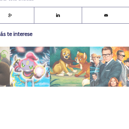
ás te interese
abril 20, 2024
mayo 1, 2021
julio 21, 2019
histórico
el Sabueso
(2017)
un duelo
1981 | El Zorro y
Círculo Dorado
2015: Hoopa y
Kingsman: El
Pokémon
da