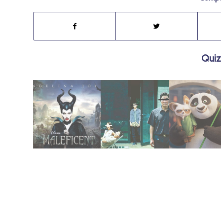
Quiz
agosto 9, 2023
febrero 23, 2020
abril 21, 2024
2014 | Maléfica
Parasite (2019)
legado
mantener el
fallido de
4: Un intento
Kung Fu Pan