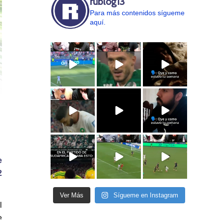
rublog13
Para más contenidos sígueme
aquí.
e
2
Ver Más
Sígueme en Instagram
l
e