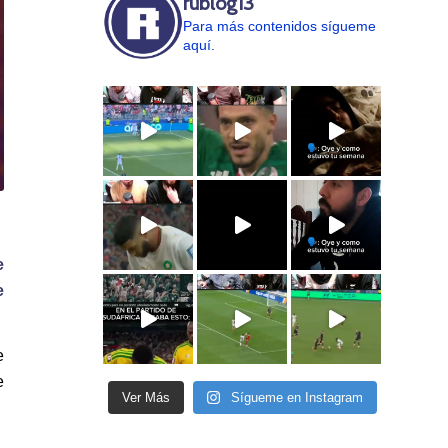
rublog13
Para más contenidos sígueme
aquí.
e
e
e
e
Ver Más
Sígueme en Instagram
.