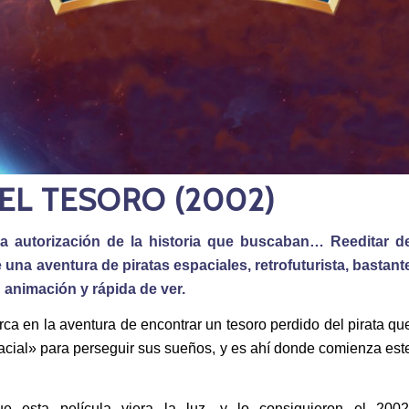
EL TESORO (2002)
la autorización de la historia que buscaban… Reeditar d
 una aventura de piratas espaciales, retrofuturista, bastant
 animación y rápida de ver.
a en la aventura de encontrar un tesoro perdido del pirata qu
ial» para perseguir sus sueños, y es ahí donde comienza est
 esta película viera la luz, y lo consiguieron el 2002