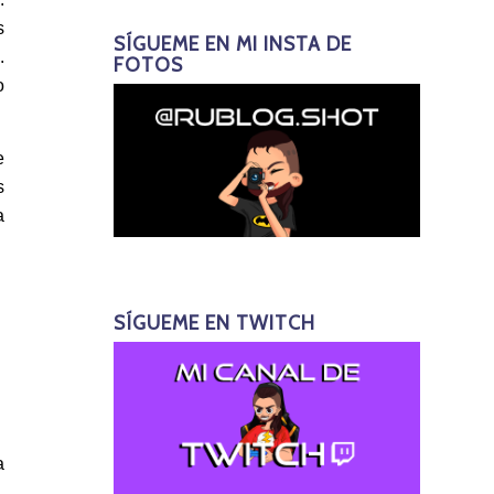
s
SÍGUEME EN MI INSTA DE
.
FOTOS
o
e
s
a
SÍGUEME EN TWITCH
a