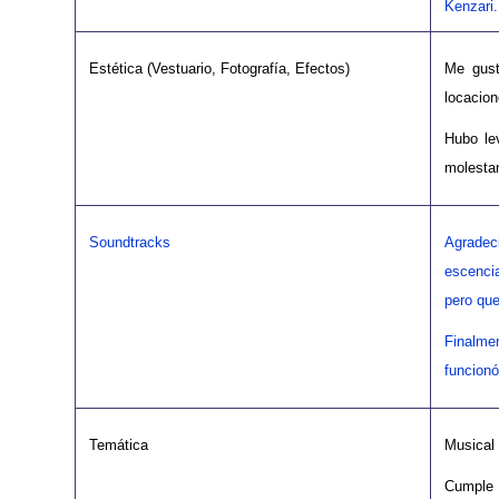
Kenzari.
Estética (Vestuario, Fotografía, Efectos)
Me gust
locacion
Hubo le
molesta
Soundtracks
Agradec
escencia
pero que
Finalme
funcion
Temática
Musical
Cumple 