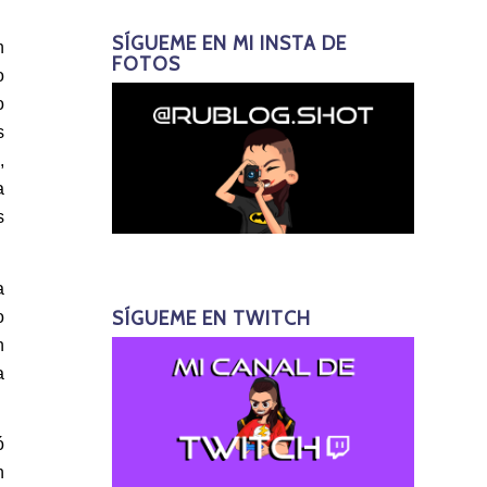
SÍGUEME EN MI INSTA DE
n
FOTOS
o
o
s
,
a
s
a
SÍGUEME EN TWITCH
o
n
a
ó
n