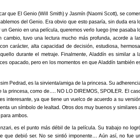
acar que El Genio (Will Smith) y Jasmín (Naomi Scott), se come
blemos del Genio. Era obvio que esto pasaría, sin duda era l
ay un Genio en una película, queremos verlo luego (me pasaba l
n cambio, tuvo una lectura mucho más profunda, acorde a la
con carácter, alta capacidad de decisión, estudiosa, hermosa
quello durante el metraje. Finalmente, Aladdín es similar a l
eces opacado, pero en los momentos en que Aladdín también e
sim Pedrad, es la sirvienta/amiga de la princesa. Su adherenci
o de la princesa, como de…. NO LO DIREMOS, SPOILER. El cas
es interesante, ya que tiene un vuelco de acuerdo a su versió
senta un símbolo de lealtad. Otros dos muy buenos y similares 
I para ambos.
ari, es el punto más débil de la película. Su trabajo no logr
e que debió ser. No se sintió imponente… Aún así, no fue u