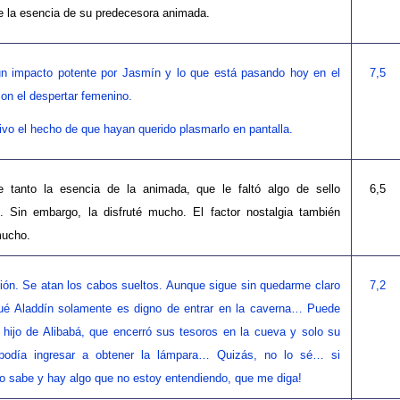
e la esencia de su predecesora animada.
n impacto potente por Jasmín y lo que está pasando hoy en el
7,5
on el despertar femenino.
ivo el hecho de que hayan querido plasmarlo en pantalla.
e tanto la esencia de la animada, que le faltó algo de sello
6,5
l. Sin embargo, la disfruté mucho. El factor nostalgia también
mucho.
ión. Se atan los cabos sueltos. Aunque sigue sin quedarme claro
7,2
qué Aladdín solamente es digno de entrar en la caverna… Puede
 hijo de Alibabá, que encerró sus tesoros en la cueva y solo su
podía ingresar a obtener la lámpara… Quizás, no lo sé… si
lo sabe y hay algo que no estoy entendiendo, que me diga!