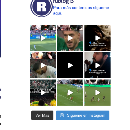
rublog13
Para más contenidos sígueme
aquí.
e
a
Ver Más
Sígueme en Instagram
n
a