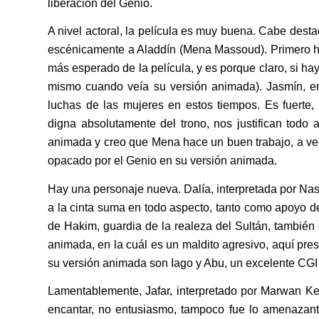
liberación del Genio.
A nivel actoral, la película es muy buena. Cabe dest
escénicamente a Aladdín (Mena Massoud). Primero ha
más esperado de la película, y es porque claro, si h
mismo cuando veía su versión animada). Jasmín, e
luchas de las mujeres en estos tiempos. Es fuerte, 
digna absolutamente del trono, nos justifican todo a
animada y creo que Mena hace un buen trabajo, a v
opacado por el Genio en su versión animada.
Hay una personaje nueva. Dalía, interpretada por Nas
a la cinta suma en todo aspecto, tanto como apoy
de Hakim, guardia de la realeza del Sultán, también 
animada, en la cuál es un maldito agresivo, aquí pre
su versión animada son Iago y Abu, un excelente CG
Lamentablemente, Jafar, interpretado por Marwan Kenz
encantar, no entusiasmo, tampoco fue lo amenazant