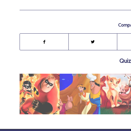
Compar
Quiz
julio 21, 2019
febrero 2, 2022
febrero 2, 2022
Increíbles
Kronk
León 2
2004 | Los
Locuras de
1998 | El Rey
2005 | Las