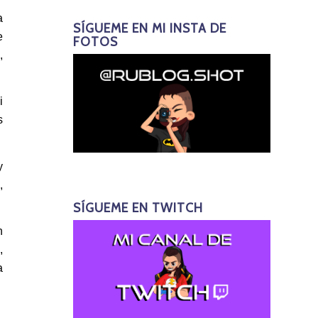
a
SÍGUEME EN MI INSTA DE
e
FOTOS
,
i
s
y
,
SÍGUEME EN TWITCH
n
,
a