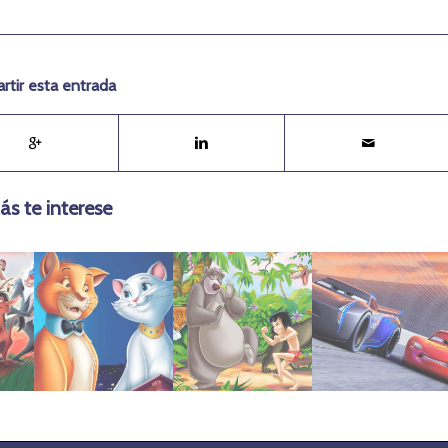
tir esta entrada
ás te interese
febrero 2, 2022
julio 21, 2019
mayo 8, 2021
Aristogatos
de la selva
2017 | Cars 3
1970 | Los
1967 | El libro