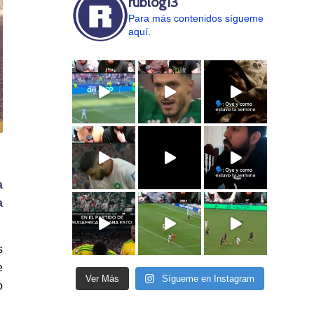
rublog13
Para más contenidos sígueme
aquí.
a
a
s
e
Ver Más
Sígueme en Instagram
o