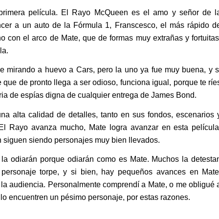
rimera película. El Rayo McQueen es el amo y señor de l
ncer a un auto de la Fórmula 1, Franscesco, el más rápido d
o con el arco de Mate, que de formas muy extrañas y fortuitas
la.
ue mirando a huevo a Cars, pero la uno ya fue muy buena, y s
 que de pronto llega a ser odioso, funciona igual, porque te ríe
oria de espías digna de cualquier entrega de James Bond.
a alta calidad de detalles, tanto en sus fondos, escenarios 
El Rayo avanza mucho, Mate logra avanzar en esta película
an siguen siendo personajes muy bien llevados.
 la odiarán porque odiarán como es Mate. Muchos la detesta
personaje torpe, y si bien, hay pequeños avances en Mate
a la audiencia. Personalmente comprendí a Mate, o me obligué 
 lo encuentren un pésimo personaje, por estas razones.