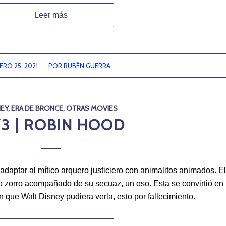
Leer más
ERO 25, 2021
/
POR
RUBÉN GUERRA
NEY
,
ERA DE BRONCE
,
OTRAS MOVIES
73 | ROBIN HOOD
daptar al mítico arquero justiciero con animalitos animados. El
o zorro acompañado de su secuaz, un oso. Esta se convirtió en
n que Walt Disney pudiera verla, esto por fallecimiento.