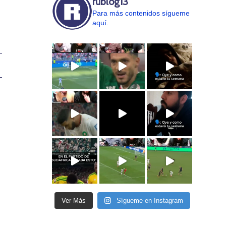
rublog13
Para más contenidos sígueme
aquí.
Ver Más
Sígueme en Instagram