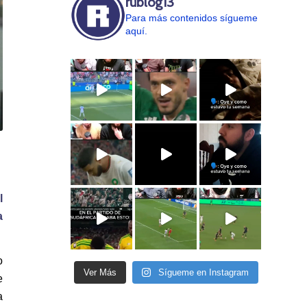
rublog13
Para más contenidos sígueme
aquí.
l
a
o
Ver Más
Sígueme en Instagram
e
a