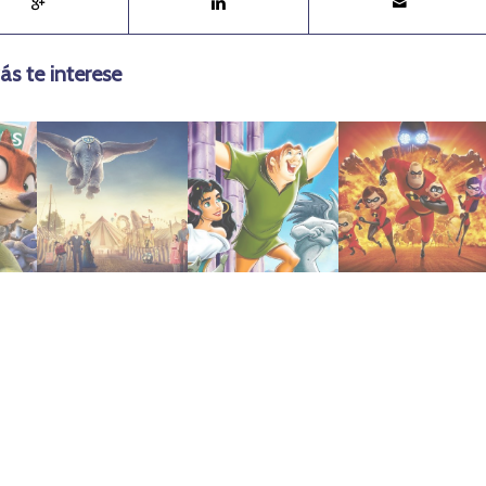
ás te interese
mayo 23, 2019
febrero 2, 2022
julio 21, 2019
2019 | Dumbo
Notre Dame
Increíbles 2
Jorobado de
2018 | Los
1996 | El