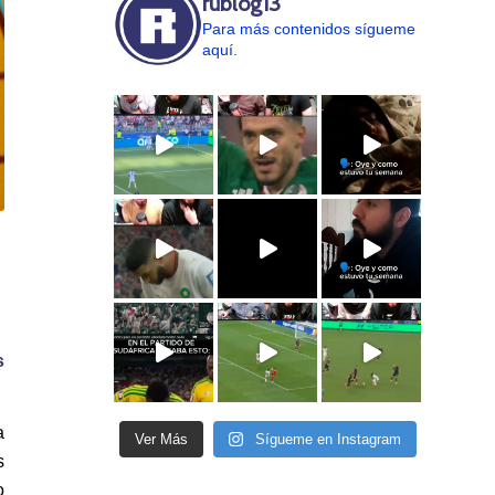
rublog13
Para más contenidos sígueme
aquí.
s
a
Ver Más
Sígueme en Instagram
s
o