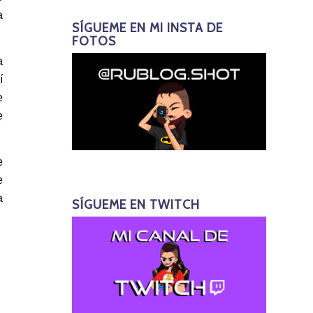
a
SÍGUEME EN MI INSTA DE
FOTOS
a
í
e
e
e
e
a
SÍGUEME EN TWITCH