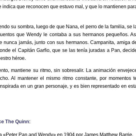
ue indica que reconocen que estuvo mal, y que lo mantienen par
endo su sombra, luego de que Nana, el perro de la familia, se l
s cuentos que Wendy le contaba a sus hermanos pequeños. As
 de nunca jamás, junto con sus hermanos. Campanita, amiga d
donde el Capitán Garfio, que se las tenía juradas a Pan, decid
estro héroe.
ento, mantiene su ritmo, sin sobresalir. La animación envejec
ucho. Al mantener el mismo ritmo constante, por momentos t
inspirada en un gran personaje, y es bien representado en est
ce The Quinn
:
da «Peter Pan and Wendy» en 1904 por James Matthew Barrie.