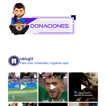
rublog13
Para más contenidos sígueme aquí.