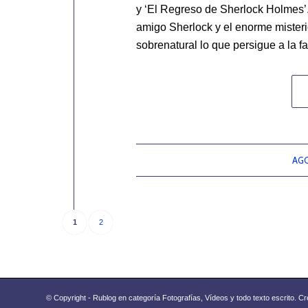
y ‘El Regreso de Sherlock Holmes’.
amigo Sherlock y el enorme misteri
sobrenatural lo que persigue a la fa
AGO
1
2
© Copyright - Rublog en categoría Fotografías, Vídeos y todo texto escrito. Cr