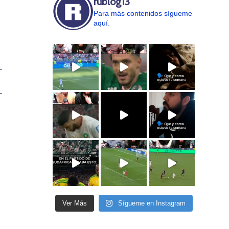
rublog13
Para más contenidos sígueme
aquí.
Ver Más
Sígueme en Instagram