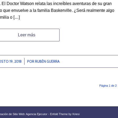
 El Doctor Watson relata las increíbles aventuras de su gran
o que envuelve a la familia Baskerville. ¿Será realmente algo
milia o […]
Leer más
STO 19, 2018
/
POR
RUBÉN GUERRA
Página 1 de 2
eación de Sitio Web: Agencia Ejecutor -
Enfold Theme by Kriesi