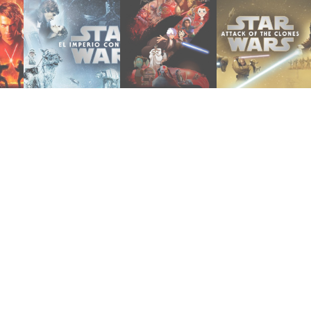
020
diciembre 30, 2020
agosto 9, 2023
junio 4, 2020
Contraataca
(2023)
Clones
e
Imperio
Season 2
Ataque de los
a
Episodio 5: El
Visions –
Episodio 2: El
Star Wars |
Star Wars:
Star Wars |