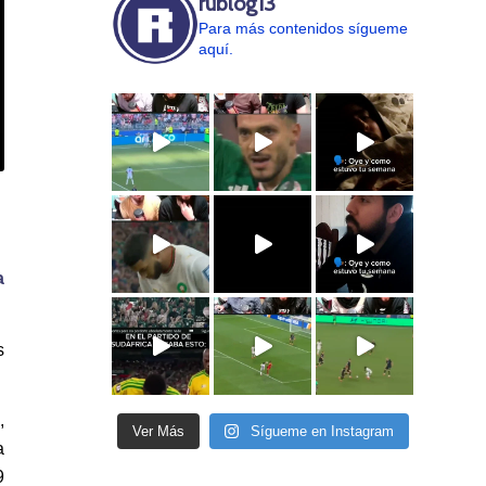
rublog13
Para más contenidos sígueme
aquí.
a
s
,
Ver Más
Sígueme en Instagram
a
9