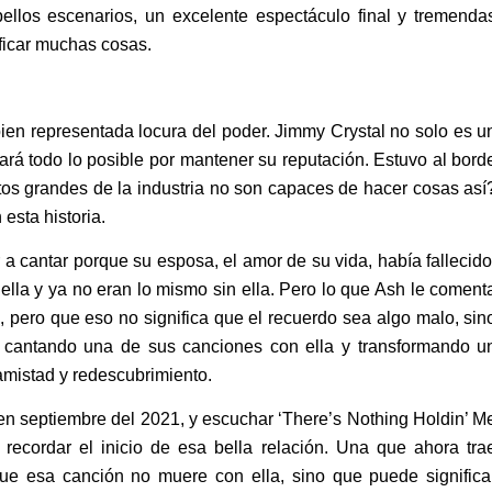
ellos escenarios, un excelente espectáculo final y tremenda
ficar muchas cosas.
ien representada locura del poder. Jimmy Crystal no solo es u
ará todo lo posible por mantener su reputación. Estuvo al bord
s grandes de la industria no son capaces de hacer cosas así
esta historia.
 a cantar porque su esposa, el amor de su vida, había fallecido
ella y ya no eran lo mismo sin ella. Pero lo que Ash le coment
 pero que eso no significa que el recuerdo sea algo malo, sin
, cantando una de sus canciones con ella y transformando u
amistad y redescubrimiento.
 en septiembre del 2021, y escuchar ‘There’s Nothing Holdin’ M
recordar el inicio de esa bella relación. Una que ahora tra
rque esa canción no muere con ella, sino que puede significa