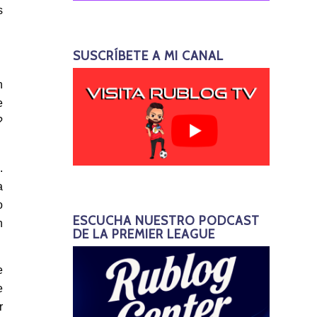
s
SUSCRÍBETE A MI CANAL
n
e
?
.
a
o
ESCUCHA NUESTRO PODCAST
n
DE LA PREMIER LEAGUE
e
e
r