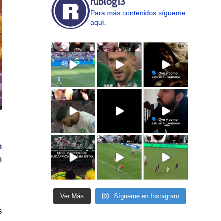
rublog13
Para más contenidos sígueme
aquí.
n
s
Ver Más
Sígueme en Instagram
s