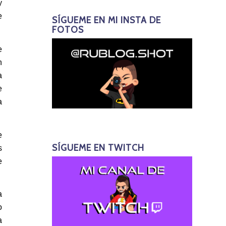
y
e
SÍGUEME EN MI INSTA DE
FOTOS
e
n
a
e
a
e
SÍGUEME EN TWITCH
s
e
a
o
a