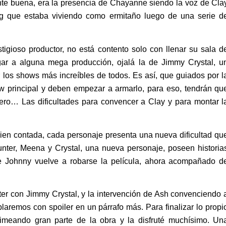
tante buena, era la presencia de Chayanne siendo la voz de Cla
g que estaba viviendo como ermitaño luego de una serie d
tigioso productor, no está contento solo con llenar su sala d
egar a alguna mega producción, ojalá la de Jimmy Crystal, u
os shows más increíbles de todos. Es así, que guiados por l
ow principal y deben empezar a armarlo, para eso, tendrán qu
ero… Las dificultades para convencer a Clay y para montar l
bien contada, cada personaje presenta una nueva dificultad qu
unter, Meena y Crystal, una nueva personaje, poseen historia
e Johnny vuelve a robarse la película, ahora acompañado d
ter con Jimmy Crystal, y la intervención de Ash convenciendo 
laremos con spoiler en un párrafo más. Para finalizar lo propi
rimeando gran parte de la obra y la disfruté muchísimo. Un