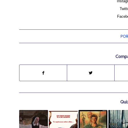
Insta
Twitt
Faceb
PO
Compar
Qui