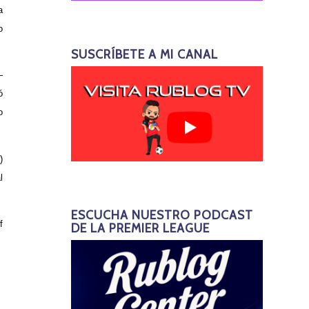
a
o
SUSCRÍBETE A MI CANAL
—
ó
o
)
l
ESCUCHA NUESTRO PODCAST
f
DE LA PREMIER LEAGUE