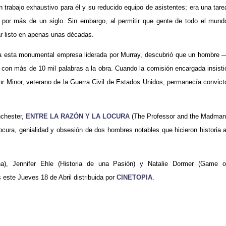
 trabajo exhaustivo para él y su reducido equipo de asistentes; era una tare
por más de un siglo. Sin embargo, al permitir que gente de todo el mund
tar listo en apenas unas décadas.
ba esta monumental empresa liderada por Murray, descubrió que un hombre 
 con más de 10 mil palabras a la obra. Cuando la comisión encargada insisti
ctor Minor, veterano de la Guerra Civil de Estados Unidos, permanecía convict
nchester,
ENTRE LA RAZÓN Y LA LOCURA
(The Professor and the Madman
locura, genialidad y obsesión de dos hombres notables que hicieron historia a
), Jennifer Ehle (Historia de una Pasión) y Natalie Dormer (Game o
 este Jueves 18 de Abril distribuida por
CINETOPIA
.