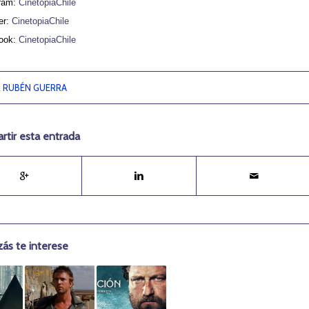
gram:
CinetopiaChile
er:
CinetopiaChile
ook:
CinetopiaChile
R
RUBÉN GUERRA
tir esta entrada
zás te interese