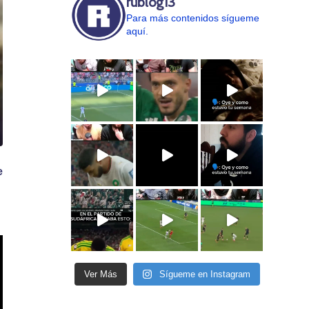
rublog13
Para más contenidos sígueme
aquí.
e
Ver Más
Sígueme en Instagram