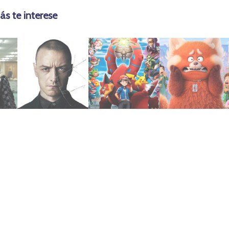
ás te interese
octubre 17, 2018
abril 20, 2024
abril 20, 2022
(2016)
Mecánica
Red
Fragmentado
Maravilla
2022 | Turning
Volcanion y la
2016:
Pokémon