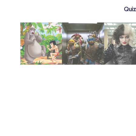
Quiz
julio 21, 2019
abril 17, 2025
agosto 9, 2023
de la selva
Action
2021 | Cruella
1967 | El libro
Ninjas Live
Tortugas