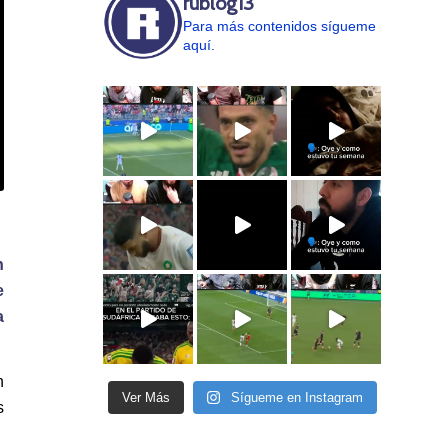
rublog13
Para más contenidos sígueme
aquí.
n
e
a
n
Ver Más
Sígueme en Instagram
s