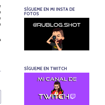
e
SÍGUEME EN MI INSTA DE
n
FOTOS
e
n
a
SÍGUEME EN TWITCH