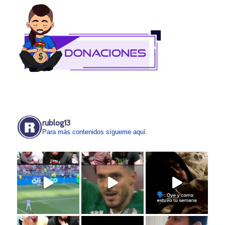
rublog13
Para más contenidos sígueme aquí.