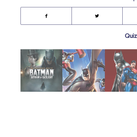
Quiz
diciembre 28, 2020
agosto 5, 2020
julio 15, 2020
Gaslight
y Harley Quinn
Apocalypse
Gotham By
2017 | Batman
Superman/B
2018 | Batman:
2010 |