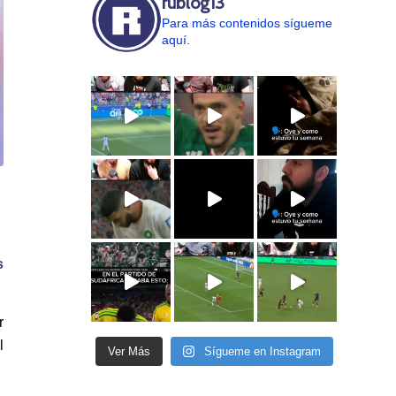
rublog13
Para más contenidos sígueme
aquí.
s
r
l
Ver Más
Sígueme en Instagram