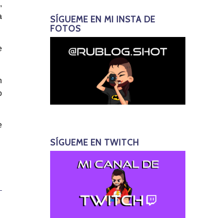
,
a
SÍGUEME EN MI INSTA DE
FOTOS
e
n
o
e
SÍGUEME EN TWITCH