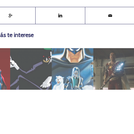
ás te interese
mayo 10, 2020
mayo 9, 2020
agosto 9, 2023
Guasón
Bajo Cero
de dioses
atman:
Regreso del
1998 | Batman:
Shazam: Furia
del Futuro: El
2023 |
2000 | Batman