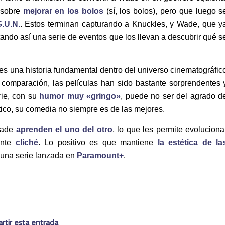
 sobre
mejorar en los bolos
(sí, los bolos), pero que luego s
.U.N.
. Estos terminan capturando a Knuckles, y Wade, que y
tando así una serie de eventos que los llevan a descubrir qué s
 es una historia fundamental dentro del universo cinematográfic
 comparación, las películas han sido bastante sorprendentes 
rie, con su
humor muy «gringo»
, puede no ser del agrado d
ico, su comedia no siempre es de las mejores.
 Wade
aprenden el uno del otro
, lo que les permite evoluciona
ante
cliché
. Lo positivo es que mantiene
la estética de la
e una serie lanzada en
Paramount+
.
tir esta entrada