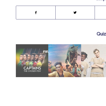
Quiz
agosto 9, 2023
marzo 16, 2025
julio 21, 2019
(2022)
caos
Temporada 
Capitanes
– Un regreso al
new black –
Chaos Theory
Orange is th
Jurassic World: