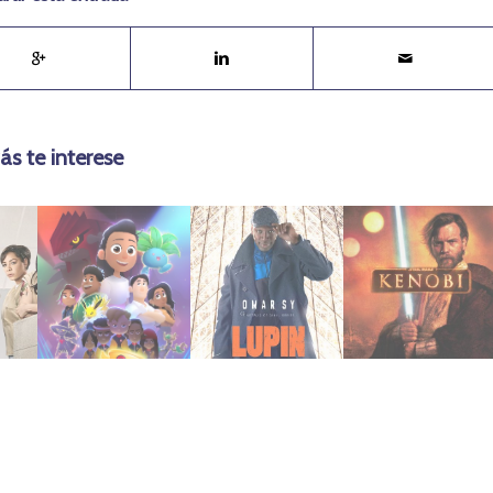
ás te interese
marzo 16, 2025
enero 27, 2024
julio 1, 2022
4
Cima
D’Arsene
(2022)
Senda a la
L’Ombre
Wan Kenobi
e
Pokémon |
Lupin: Dans
Star Wars: Obi-