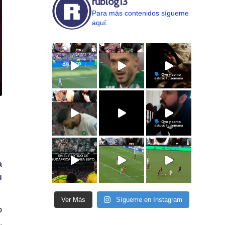
rublog13
Para más contenidos sígueme
aquí.
a
u
Ver Más
Sígueme en Instagram
o
,