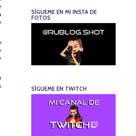
e
SÍGUEME EN MI INSTA DE
a
FOTOS
e
o
y
e
r
s
SÍGUEME EN TWITCH