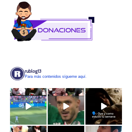
rublog13
Para más contenidos sígueme aquí.