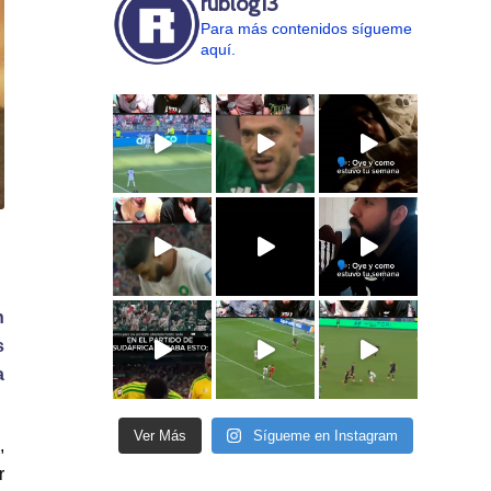
rublog13
Para más contenidos sígueme
aquí.
n
s
a
Ver Más
Sígueme en Instagram
,
r