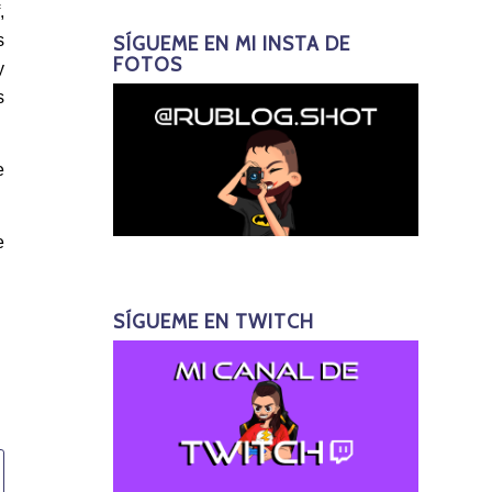
,
s
SÍGUEME EN MI INSTA DE
FOTOS
y
s
e
e
SÍGUEME EN TWITCH