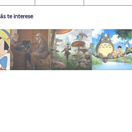
ás te interese
mayo 10, 2021
febrero 2, 2022
agosto 9, 2023
ho
Topo (2020)
maravillas
Totoro (1988)
El Agente
el país de las
Mi Vecino
2010 | Alicia en