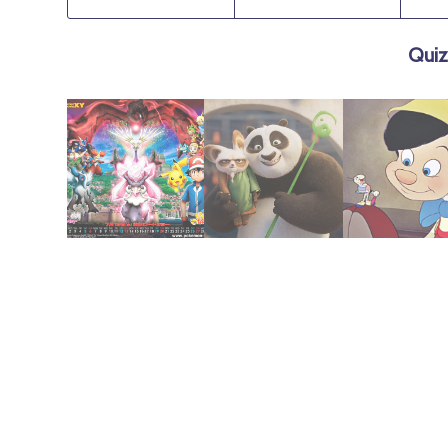
Quiz
abril 20, 2024
abril 21, 2024
agosto 9, 2023
la destrucción
legado
1940 | Pinoc
la crisálida de
mantener el
2014: Diance y
fallido de
Pokémon
4: Un intento
Kung Fu Panda