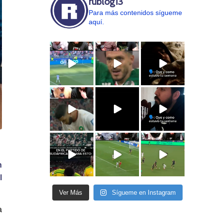
rublog13
Para más contenidos sígueme
aquí.
n
l
Ver Más
Sígueme en Instagram
a