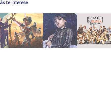
ás te interese
agosto 9, 2023
agosto 9, 2023
julio 21, 2019
Batch (2023)
Merlina (2022)
Temporada 2
Star Wars: Bad
New Black –
Orange Is The