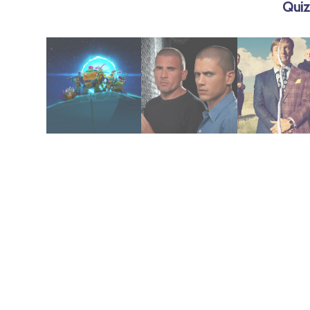
Quiz
abril 17, 2025
abril 20, 2025
agosto 20, 2022
Ninjas (2018)
Prison Break
2022)
las Tortugas
Saul (2015-
El ascenso de
Better Call