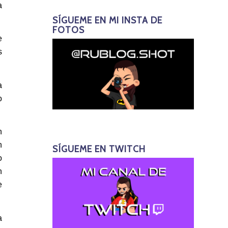
a
SÍGUEME EN MI INSTA DE
FOTOS
e
s
a
o
n
h
SÍGUEME EN TWITCH
o
n
e
a