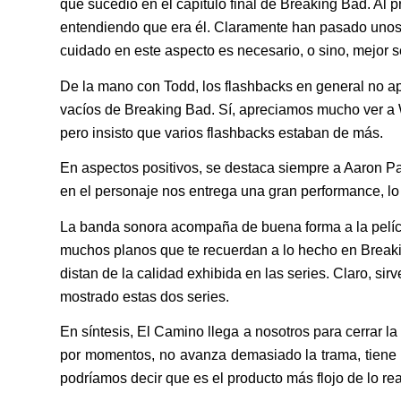
que sucedió en el capítulo final de Breaking Bad. Al pr
entendiendo que era él. Claramente han pasado unos a
cuidado en este aspecto es necesario, o sino, mejor s
De la mano con Todd, los flashbacks en general no apo
vacíos de Breaking Bad. Sí, apreciamos mucho ver a W
pero insisto que varios flashbacks estaban de más.
En aspectos positivos, se destaca siempre a Aaron P
en el personaje nos entrega una gran performance, l
La banda sonora acompaña de buena forma a la película
muchos planos que te recuerdan a lo hecho en Breakin
distan de la calidad exhibida en las series. Claro, si
mostrado estas dos series.
En síntesis, El Camino llega a nosotros para cerrar la
por momentos, no avanza demasiado la trama, tiene a
podríamos decir que es el producto más flojo de lo re