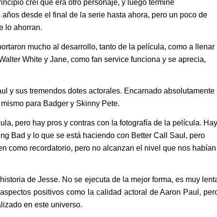
incipio creí que era otro personaje, y luego terminé
ños desde el final de la serie hasta ahora, pero un poco de
e lo ahorran.
rtaron mucho al desarrollo, tanto de la película, como a llenar
alter White y Jane, como fan service funciona y se aprecia,
aul y sus tremendos dotes actorales. Encarnado absolutamente
o mismo para Badger y Skinny Pete.
, pero hay pros y contras con la fotografía de la película. Ha
g Bad y lo que se está haciendo con Better Call Saul, pero
rven como recordatorio, pero no alcanzan el nivel que nos habían
 historia de Jesse. No se ejecuta de la mejor forma, es muy lent
spectos positivos como la calidad actoral de Aaron Paul, per
alizado en este universo.