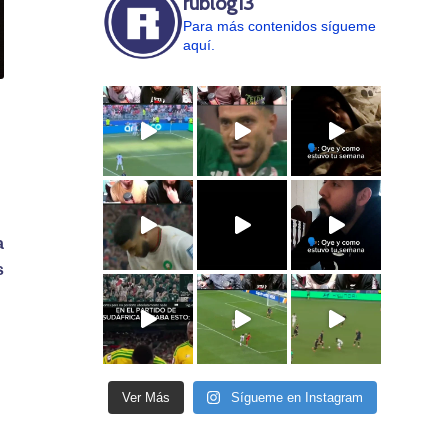
rublog13
Para más contenidos sígueme
aquí.
a
s
Ver Más
Sígueme en Instagram