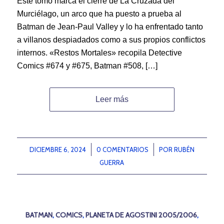
Este tomo marca el cierre de La Cruzada del
Murciélago, un arco que ha puesto a prueba al
Batman de Jean-Paul Valley y lo ha enfrentado tanto
a villanos despiadados como a sus propios conflictos
internos. «Restos Mortales» recopila Detective
Comics #674 y #675, Batman #508, […]
Leer más
DICIEMBRE 6, 2024
/
0 COMENTARIOS
/
POR
RUBÉN
GUERRA
BATMAN
,
COMICS
,
PLANETA DE AGOSTINI 2005/2006
,