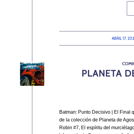
ABRIL 17, 20
/
COMI
PLANETA DE
Batman: Punto Decisivo | El Final
de la colección de Planeta de Agost
Robin #7, El espíritu del murciéla