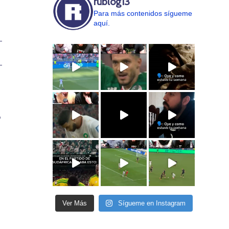
rublog13
Para más contenidos sígueme
aquí.
L
Ver Más
Sígueme en Instagram