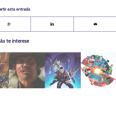
tir esta entrada
ás te interese
julio 21, 2019
agosto 6, 2020
julio 15, 2020
(2010)
Monstruos
en dos Tierras
Jonah Hex
Dioses y
League: Crisis
e
League:
2010 | Justice
2015 | Justice