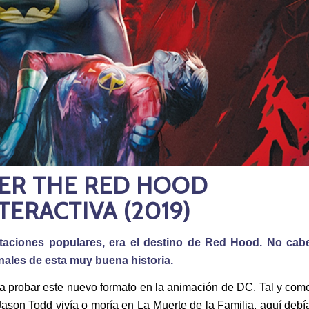
ER THE RED HOOD
TERACTIVA (2019)
taciones populares, era el destino de Red Hood. No cab
nales de esta muy buena historia.
 probar este nuevo formato en la animación de DC. Tal y com
Jason Todd vivía o moría en La Muerte de la Familia, aquí debí