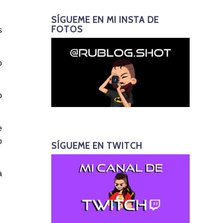
SÍGUEME EN MI INSTA DE
FOTOS
s
o
o
e
o
SÍGUEME EN TWITCH
a