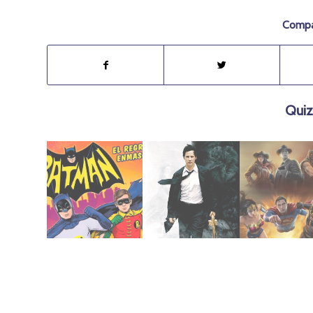
Compar
Quiz
octubre 27, 2020
julio 21, 2019
enero 27, 2024
Enmascarado
(2005)
WarWorld
Cruzado
Constantine
League:
El Regreso del
2023 | Justic
2016 | Batman: