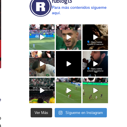
rublog13
Para más contenidos sígueme
aquí.
e
Ver Más
Sígueme en Instagram
o
a