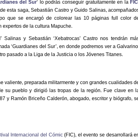
rdianes del Sur
‘ lo podrás conseguir gratuitamente en la
FI
 de esta saga, Sebastián Castro y Guido Salinas, acompañado
ipo que se encargó de colorear las 10 páginas full color d
n expertos de la cultura Mapuche.
 Salinas y Sebastián ‘Xebatrocas’ Castro nos tendrán má
nimada ‘Guardianes del Sur’, en donde podremos ver a Galvarino
 pasado a la Liga de la Justicia o los Jóvenes Titanes.
he valiente, preparada militarmente y con grandes cualidades d
e su pueblo y dirigió las tropas de la región. Fue clave en l
87 y Ramón Briceño Calderón, abogado, escritor y biógrafo, s
tival Internacional del Cómic
(FIC), el evento se desarrollará e