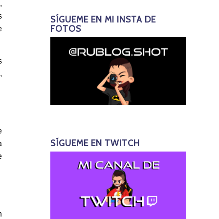
C
,
s
SÍGUEME EN MI INSTA DE
FOTOS
e
s
,
e
SÍGUEME EN TWITCH
a
e
n