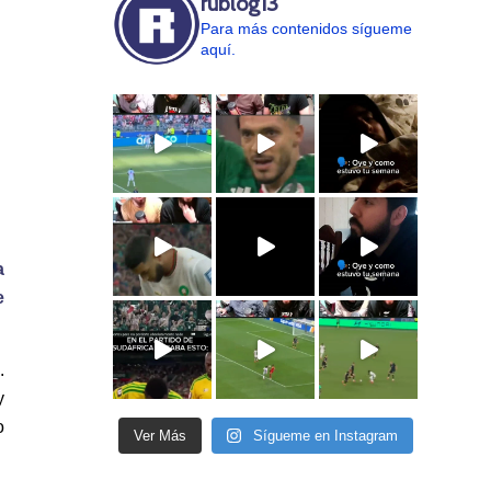
rublog13
Para más contenidos sígueme
aquí.
a
e
.
y
o
Ver Más
Sígueme en Instagram