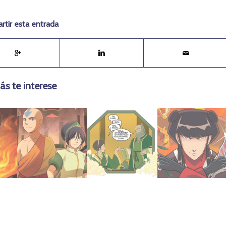
tir esta entrada
ás te interese
febrero 9, 2021
abril 18, 2025
febrero 11, 2021
Brecha
Matcha
Recuperación
e
Novela | La
Hacedores de