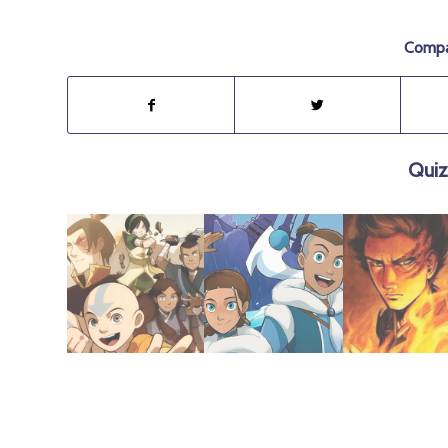
Compar
Quiz
febrero 7, 2021
febrero 13, 2021
febrero 4, 2021
Promesa
y Sur
Zuko
Novela | La
Novela | Norte
La Historia d