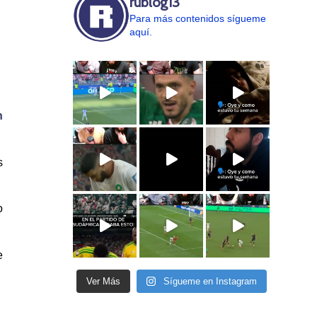
rublog13
Para más contenidos sígueme
aquí.
n
s
o
e
Ver Más
Sígueme en Instagram