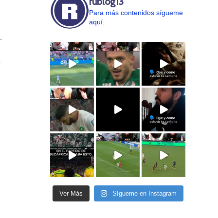
rublog13
Para más contenidos sígueme
aquí.
Ver Más
Sígueme en Instagram