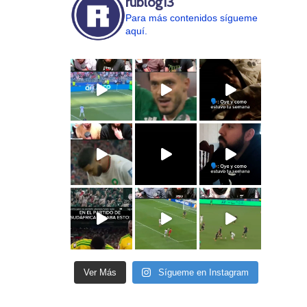
rublog13
Para más contenidos sígueme
aquí.
l
Ver Más
Sígueme en Instagram