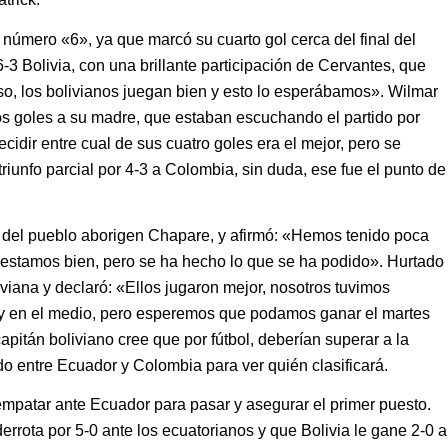
l número «6», ya que marcó su cuarto gol cerca del final del
6-3 Bolivia, con una brillante participación de Cervantes, que
so, los bolivianos juegan bien y esto lo esperábamos». Wilmar
los goles a su madre, que estaban escuchando el partido por
ecidir entre cual de sus cuatro goles era el mejor, pero se
triunfo parcial por 4-3 a Colombia, sin duda, ese fue el punto de
s del pueblo aborigen Chapare, y afirmó: «Hemos tenido poca
o estamos bien, pero se ha hecho lo que se ha podido». Hurtado
liviana y declaró: «Ellos jugaron mejor, nosotros tuvimos
y en el medio, pero esperemos que podamos ganar el martes
apitán boliviano cree que por fútbol, deberían superar a la
ado entre Ecuador y Colombia para ver quién clasificará.
empatar ante Ecuador para pasar y asegurar el primer puesto.
rrota por 5-0 ante los ecuatorianos y que Bolivia le gane 2-0 a