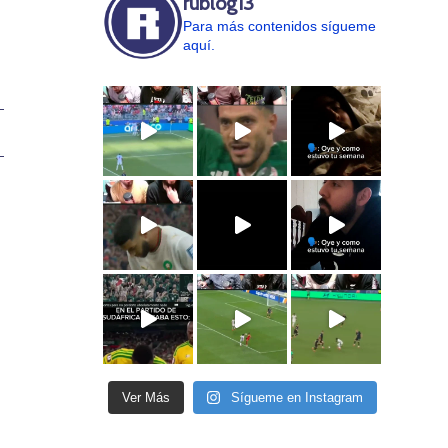
rublog13
Para más contenidos sígueme
aquí.
Ver Más
Sígueme en Instagram