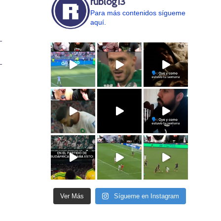
rublog13
Para más contenidos sígueme
aquí.
Ver Más
Sígueme en Instagram