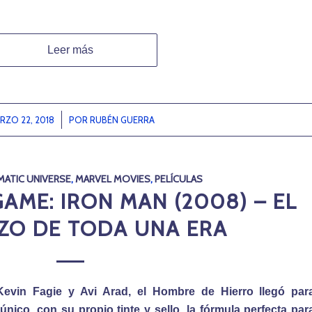
Leer más
RZO 22, 2018
/
POR
RUBÉN GUERRA
MATIC UNIVERSE
,
MARVEL MOVIES
,
PELÍCULAS
ME: IRON MAN (2008) – EL
ZO DE TODA UNA ERA
evin Fagie y Avi Arad, el Hombre de Hierro llegó par
único, con su propio tinte y sello, la fórmula perfecta par