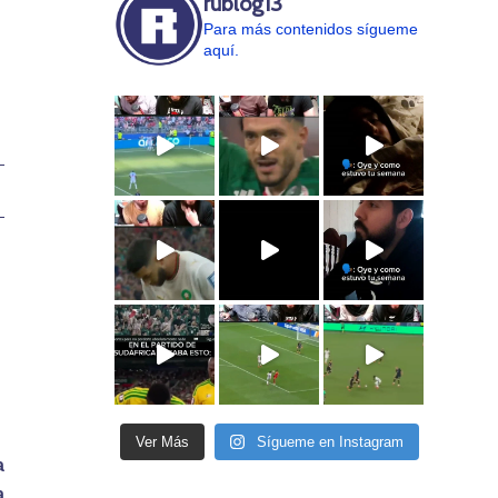
rublog13
Para más contenidos sígueme
aquí.
Ver Más
Sígueme en Instagram
a
a