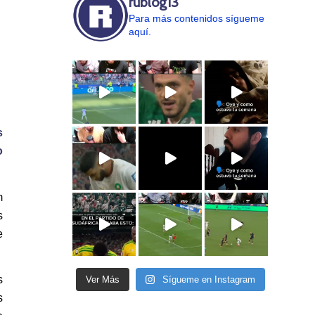
rublog13
Para más contenidos sígueme
aquí.
s
o
m
s
e
s
Ver Más
Sígueme en Instagram
s