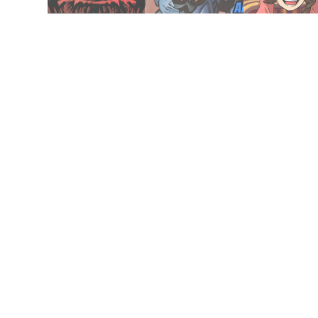
enero 26, 2018
noviembre 12, 2020
febrero 10, 2021
(1971)
1 (2005)
Hermanas
The New Gods
Nightwing Año