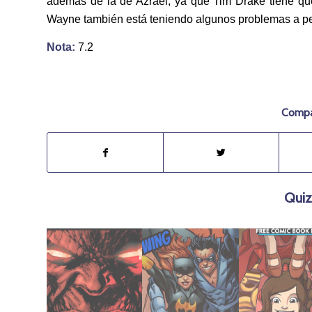
además de la de Azrael, ya que Tim Drake tiene que
Wayne también está teniendo algunos problemas a pes
Nota:
7.2
Compar
Quiz