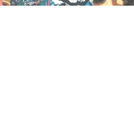
agosto 7, 2023
abril 9, 2018
mayo 25, 2021
(2016)
(1986)
(2013)
Injustice 4
Legends
Injustice: Año 1